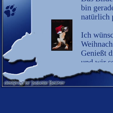
bin gerad
natürlich 
Ich wünsc
Weihnach
Genießt d
und wir s
wieder!!!
14.12.20