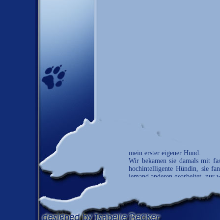
mein erster eigener Hund.
Wir bekamen sie damals mit fast
hochintelligente Hündin, sie f
jemand anderen gearbeitet, nur w
Es war gut so!