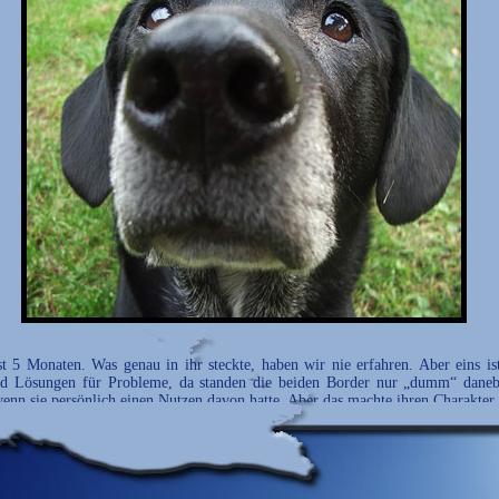
 5 Monaten. Was genau in ihr steckte, haben wir nie erfahren. Aber eins ist
and Lösungen für Probleme, da standen die beiden Border nur „dumm“ daneb
enn sie persönlich einen Nutzen davon hatte. Aber das machte ihren Charakter 